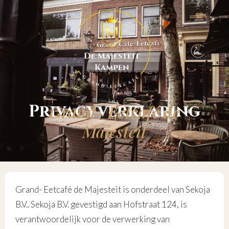
Privacyverklaring
Grand- Eetcafé de
Majesteit
Grand- Eetcafé de Majesteit is onderdeel van Sekoja
B.V.. Sekoja B.V. gevestigd aan Hofstraat 124, is
verantwoordelijk voor de verwerking van