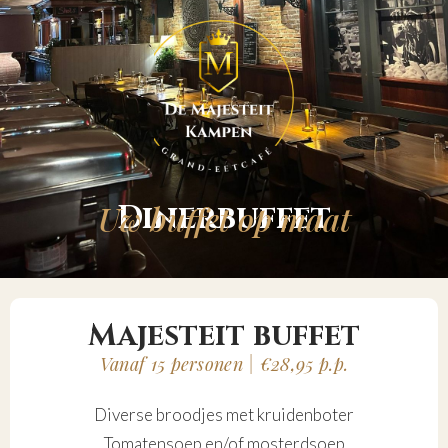
Uw buffet op maat
Dinerbuffet
Majesteit buffet
Vanaf 15 personen | €28,95 p.p.
Diverse broodjes met kruidenboter
Tomatensoep en/of mosterdsoep