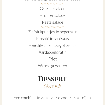
Griekse salade
Huzarensalade
Pasta salade
Biefstukpuntjes in pepersaus
Kipsaté in satésaus
Heekfilet met ravigottesaus
Aardappelgratin
Friet
Warme groenten
Dessert
€8,95 p.p.
Een combinatie van diverse zoete lekkernijen.