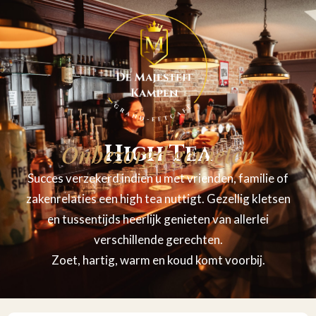
Onbezorgd genieten
High Tea
Succes verzekerd indien u met vrienden, familie of
zakenrelaties een high tea nuttigt. Gezellig kletsen
en tussentijds heerlijk genieten van allerlei
verschillende gerechten.
Zoet, hartig, warm en koud komt voorbij.